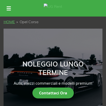
Vai
al
contenuto
HOME
»
Opel Corsa
principale
NOLEGGIO LUNGO
TERMINE
Auto, mezzi commerciali e modelli premium
Contattaci Ora