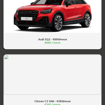
Audi SQ2 - €880/mese
€880 / mese
Citroen C3 VAN - €365/mese
€365 / mese