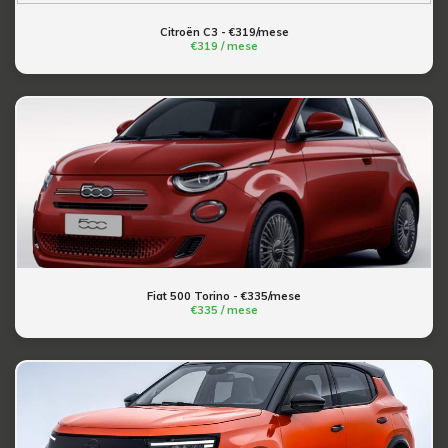
Citroën C3 - €319/mese
€319 / mese
Fiat 500 Torino - €335/mese
€335 / mese