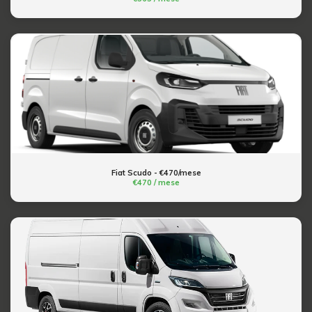
Fiat Scudo - €470/mese
€470 / mese