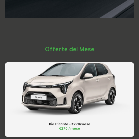
Offerte del Mese
Kia Picanto - €270/mese
€270 / mese