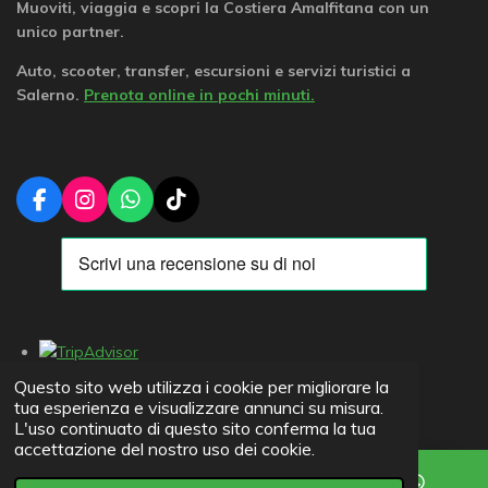
Muoviti, viaggia e scopri la Costiera Amalfitana con un
unico partner.
Auto, scooter, transfer, escursioni e servizi turistici a
Salerno.
Prenota online in pochi minuti.
F
I
W
T
a
n
h
i
c
s
a
k
e
t
t
T
b
a
s
o
o
g
A
k
o
r
p
k
a
p
m
Questo sito web utilizza i cookie per migliorare la
tua esperienza e visualizzare annunci su misura.
© 2022 - 2026 UG Rent
Blog
L'uso continuato di questo sito conferma la tua
accettazione del nostro uso dei cookie.
Preventivo Rapido