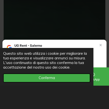
×
UG Rent - Salerno
Attività verificata su Google
Questo sito web utilizza i cookie per migliorare la
4.8
★★★★★
tua esperienza e visualizzare annunci su misura.
L'uso continuato di questo sito conferma la tua
Valutato eccellente dai nostri clienti su Google Recensioni!
accettazione del nostro uso dei cookie.
Leggi le recensioni su Google
Conferma
Email
Telefono
Mappa
WhatsApp